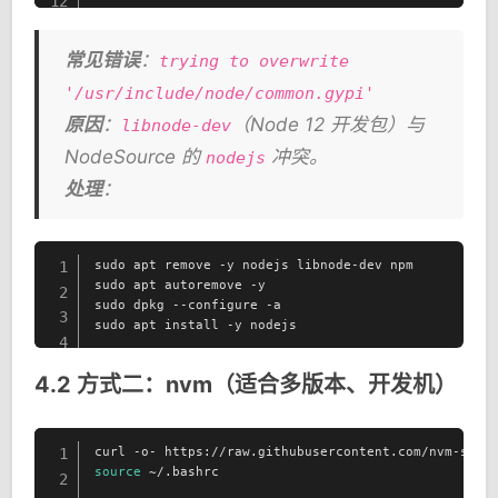
12
常见错误
：
trying to overwrite
'/usr/include/node/common.gypi'
原因
：
（Node 12 开发包）与
libnode-dev
NodeSource 的
冲突。
nodejs
处理
：
sudo apt remove -y nodejs libnode-dev npm

1
sudo apt autoremove -y

2
sudo dpkg --configure -a

3
sudo apt install -y nodejs
4
4.2 方式二：nvm（适合多版本、开发机）
1
source
 ~/.bashrc

2