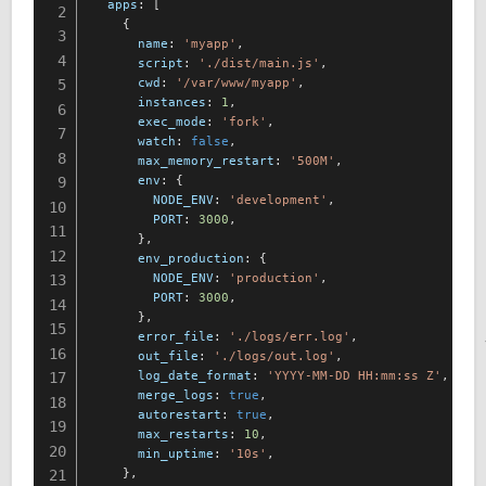
apps
: [

2
    {

3
name
: 
'myapp'
,

4
script
: 
'./dist/main.js'
,

cwd
: 
'/var/www/myapp'
,

5
instances
: 
1
,

6
exec_mode
: 
'fork'
,

7
watch
: 
false
,

8
max_memory_restart
: 
'500M'
,

env
: {

9
NODE_ENV
: 
'development'
,

10
PORT
: 
3000
,

11
      },

12
env_production
: {

NODE_ENV
: 
'production'
,

13
PORT
: 
3000
,

14
      },

15
error_file
: 
'./logs/err.log'
,

16
out_file
: 
'./logs/out.log'
,

log_date_format
: 
'YYYY-MM-DD HH:mm:ss Z'
,

17
merge_logs
: 
true
,

18
autorestart
: 
true
,

19
max_restarts
: 
10
,

20
min_uptime
: 
'10s'
,

    },

21