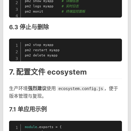
pm2 show myapp    
# 详细信息
2
pm2 logs myapp    
# 实时日志
3
pm2 monit         
# 终端监控面板
4
6.3 停止与删除
pm2 stop myapp

1
pm2 restart myapp

2
pm2 delete myapp
3
7. 配置文件 ecosystem
生产环境
强烈建议
使用
，便于
ecosystem.config.js
版本管理与复现。
7.1 单应用示例
module
.exports = {

1