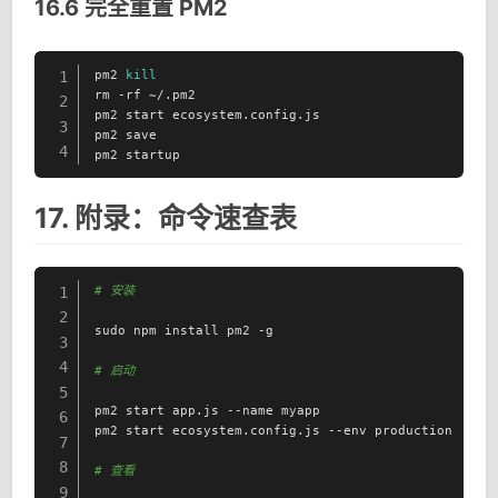
16.6 完全重置 PM2
pm2 
kill
1
rm -rf ~/.pm2

2
pm2 start ecosystem.config.js

3
pm2 save

4
pm2 startup
17. 附录：命令速查表
# 安装
1
2
sudo npm install pm2 -g

3
4
# 启动
5
pm2 start app.js --name myapp

6
pm2 start ecosystem.config.js --env production

7
8
# 查看
9