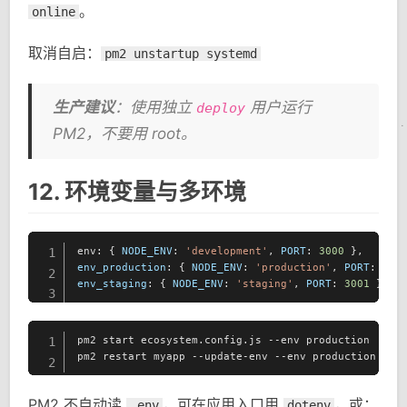
。
online
取消自启：
pm2 unstartup systemd
生产建议
：使用独立
用户运行
deploy
PM2，不要用 root。
12. 环境变量与多环境
env: { 
NODE_ENV
: 
'development'
, 
PORT
: 
3000
1
env_production
: { 
NODE_ENV
: 
'production'
, 
PORT
: 
80
2
env_staging
: { 
NODE_ENV
: 
'staging'
, 
PORT
: 
3001
 },
3
pm2 start ecosystem.config.js --env production

1
pm2 restart myapp --update-env --env production
2
PM2 不自动读
，可在应用入口用
，或：
.env
dotenv