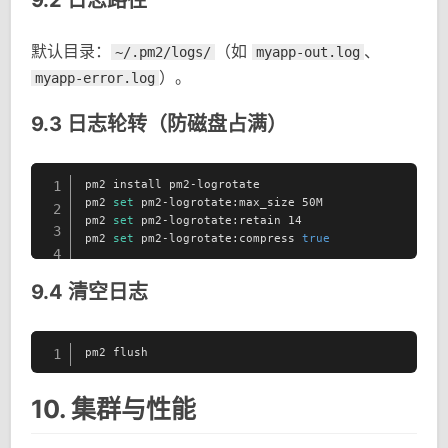
9.2 日志路径
默认目录：
（如
、
~/.pm2/logs/
myapp-out.log
）。
myapp-error.log
9.3 日志轮转（防磁盘占满）
pm2 install pm2-logrotate

1
pm2 
set
 pm2-logrotate:max_size 50M

2
pm2 
set
 pm2-logrotate:retain 14

3
pm2 
set
 pm2-logrotate:compress 
true
4
9.4 清空日志
pm2 flush
1
10. 集群与性能