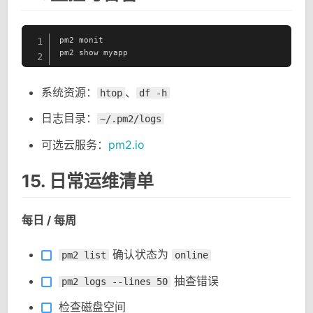
pm2 monit

1
pm2 show myapp
2
系统资源：
、
htop
df -h
日志目录：
~/.pm2/logs
可选云服务：
pm2.io
15. 日常运维清单
每日 / 每周
确认状态为
pm2 list
online
抽查错误
pm2 logs --lines 50
检查磁盘空间