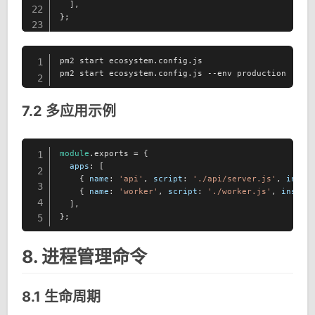
  ],

22
};
23
pm2 start ecosystem.config.js

1
pm2 start ecosystem.config.js --env production
2
7.2 多应用示例
module
.exports = {

1
apps
: [

2
    { 
name
: 
'api'
, 
script
: 
'./api/server.js'
, 
insta
3
    { 
name
: 
'worker'
, 
script
: 
'./worker.js'
, 
instan
4
  ],

};
5
8. 进程管理命令
8.1 生命周期