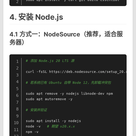
2
4. 安装 Node.js
4.1 方式一：NodeSource（推荐，适合服
务器）
# 添加 Node.js 20 LTS 源
1
2
curl -fsSL https://deb.nodesource.com/setup_20.x | s
3
4
# 若系统已有 Ubuntu 自带 Node 12，先卸载冲突包
5
sudo apt remove -y nodejs libnode-dev npm

6
sudo apt autoremove -y

7
8
# 安装并验证
9
sudo apt install -y nodejs

10
node -v   
# 期望 v20.x.x
11
npm -v