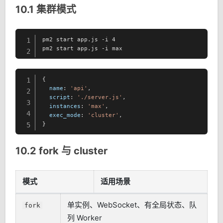
10.1 集群模式
pm2 start app.js -i 4

1
pm2 start app.js -i max
2
{

1
name
: 
'api'
,

2
script
: 
'./server.js'
,

3
instances
: 
'max'
,

4
exec_mode
: 
'cluster'
,

}
5
10.2 fork 与 cluster
模式
适用场景
单实例、WebSocket、有全局状态、队
fork
列 Worker