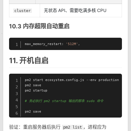
无状态 API、需要吃满多核 CPU
cluster
10.3 内存超限自动重启
max_memory_restart: 
'512M'
,
1
11. 开机自启
pm2 start ecosystem.config.js --env production

1
pm2 save

2
pm2 startup

3
4
# 务必执行 pm2 startup 输出的那条 sudo 命令
5
pm2 save
6
验证：重启服务器后执行
，进程应为
pm2 list