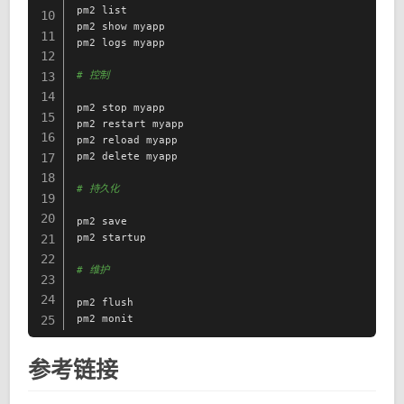
pm2 list

10
pm2 show myapp

11
pm2 logs myapp

12
# 控制
13
14
pm2 stop myapp

15
pm2 restart myapp

16
pm2 reload myapp

pm2 delete myapp

17
18
# 持久化
19
20
pm2 save

pm2 startup

21
22
# 维护
23
24
pm2 flush

pm2 monit
25
参考链接