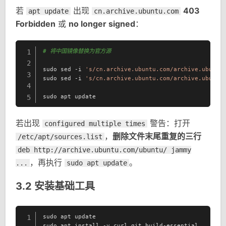
若
出现
403
apt update
cn.archive.ubuntu.com
Forbidden
或
no longer signed
：
# 将中国镜像替换为官方源
1
2
sudo sed -i 
's/cn.archive.ubuntu.com/archive.ubuntu
3
sudo sed -i 
's/cn.archive.ubuntu.com/archive.ubuntu
4
sudo apt update
5
若出现
警告：打开
configured multiple times
，
删除文件末尾重复的三行
/etc/apt/sources.list
deb http://archive.ubuntu.com/ubuntu/ jammy
，再执行
。
...
sudo apt update
3.2 安装基础工具
sudo apt update

1
sudo apt install -y curl git build-essential