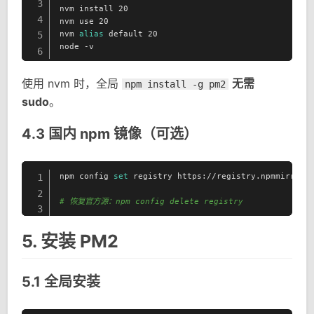
3
nvm install 20

4
nvm use 20

nvm 
alias
 default 20

5
node -v
6
使用 nvm 时，全局
无需
npm install -g pm2
sudo
。
4.3 国内 npm 镜像（可选）
npm config 
set
 registry https://registry.npmmirror.c
1
2
# 恢复官方源：npm config delete registry
3
5. 安装 PM2
5.1 全局安装