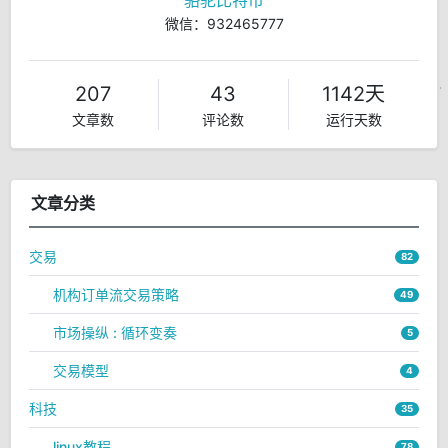
骆驼比特币
微信：932465777
207
43
1142天
文章数
评论数
运行天数
文章分类
交易
82
机构订单流交易策略
49
市场操纵 : 循环变奏
5
交易模型
4
科技
35
linux教程
78