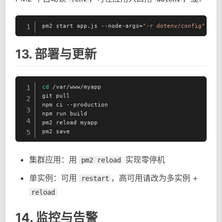
pm2 start app.js --node-args=
"-r dotenv/config"
1
13. 部署与更新
cd
 /var/www/myapp

1
git pull

2
npm ci --production

3
npm run build

4
pm2 reload myapp

pm2 save
5
集群应用：用
实现零停机
pm2 reload
单实例：可用
，高可用请改为多实例 +
restart
reload
14. 监控与告警