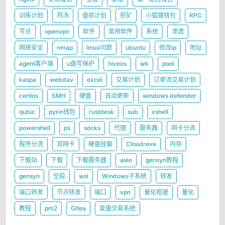
训练计划
鸡汤
盘前计划
挖矿
小狐狸钱包
RPC
节点
openvpn
软件
常用软件
系统
渗透
网络安全
nmap
linux问题
ubuntu
修改ip
地址
agent客户端
u盘写保护
hiveos
wk
pool
kaspa
webdav
excel
交易计划
订单流交易计划
centos
SMH
硬盘
自动更新
windows defender
qubic
pyrin钱包
rustdesk
sub
xshell
powershell
ps
socks
代理
服务器
网卡分流
程序分流
双网卡
硬盘挂载
Cloudreve
内存
下载站
下载
下载服务器
aleo
gensyn教程
gensyn
空投
wsl
Windows子系统
转发
端口转发
节点转发
端口
vpn
量化搭建
量化
教程
pm2
Gitea
复盘交易系统