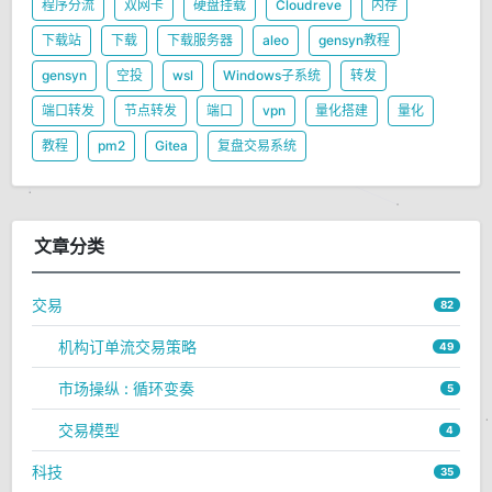
程序分流
双网卡
硬盘挂载
Cloudreve
内存
下载站
下载
下载服务器
aleo
gensyn教程
gensyn
空投
wsl
Windows子系统
转发
端口转发
节点转发
端口
vpn
量化搭建
量化
教程
pm2
Gitea
复盘交易系统
文章分类
交易
82
机构订单流交易策略
49
市场操纵 : 循环变奏
5
交易模型
4
科技
35