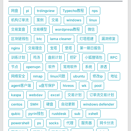
网盘
pi
trdingview
Typecho教程
nps
机构订单流
案例
交易
windows
linux
交易复盘
交易模型
wordpress教程
微信
区块链钱包
btc
lama cleaner
灯塔搭建
漏洞修复
nginx
交易理念
宝塔
堡塔
第一期日报告
训练计划
鸡汤
盘前计划
挖矿
小狐狸钱包
RPC
节点
openvpn
软件
常用软件
系统
渗透
网络安全
nmap
linux问题
ubuntu
修改ip
地址
agent客户端
u盘写保护
hiveos
wk
pool
kaspa
webdav
excel
交易计划
订单流交易计划
centos
SMH
硬盘
自动更新
windows defender
qubic
pyrin钱包
rustdesk
sub
xshell
powershell
ps
socks
代理
服务器
网卡分流