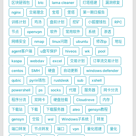
区块链钱包
btc
lama cleaner
灯塔搭建
漏洞修复
nginx
交易理念
宝塔
堡塔
第一期日报告
训练计划
鸡汤
盘前计划
挖矿
小狐狸钱包
RPC
节点
openvpn
软件
常用软件
系统
渗透
网络安全
nmap
linux问题
ubuntu
修改ip
地址
agent客户端
u盘写保护
hiveos
wk
pool
kaspa
webdav
excel
交易计划
订单流交易计划
centos
SMH
硬盘
自动更新
windows defender
qubic
pyrin钱包
rustdesk
sub
xshell
powershell
ps
socks
代理
服务器
网卡分流
程序分流
双网卡
硬盘挂载
Cloudreve
内存
下载站
下载
下载服务器
aleo
gensyn教程
gensyn
空投
wsl
Windows子系统
转发
端口转发
节点转发
端口
vpn
量化搭建
量化