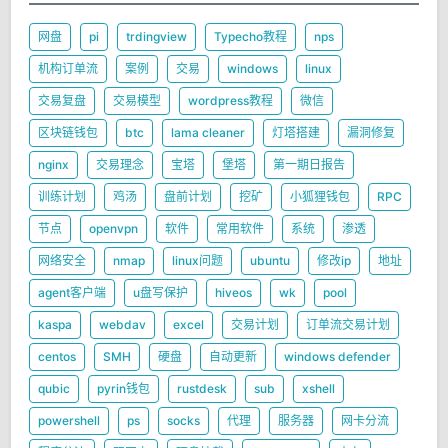
网盘
pi
trdingview
Typecho教程
nps
机构订单流
案例
交易
windows
linux
交易复盘
交易模型
wordpress教程
微信
区块链钱包
btc
lama cleaner
灯塔搭建
漏洞修复
nginx
交易理念
宝塔
堡塔
第一期日报告
训练计划
鸡汤
盘前计划
挖矿
小狐狸钱包
RPC
节点
openvpn
软件
常用软件
系统
渗透
网络安全
nmap
linux问题
ubuntu
修改ip
地址
agent客户端
u盘写保护
hiveos
wk
pool
kaspa
webdav
excel
交易计划
订单流交易计划
centos
SMH
硬盘
自动更新
windows defender
qubic
pyrin钱包
rustdesk
sub
xshell
powershell
ps
socks
代理
服务器
网卡分流