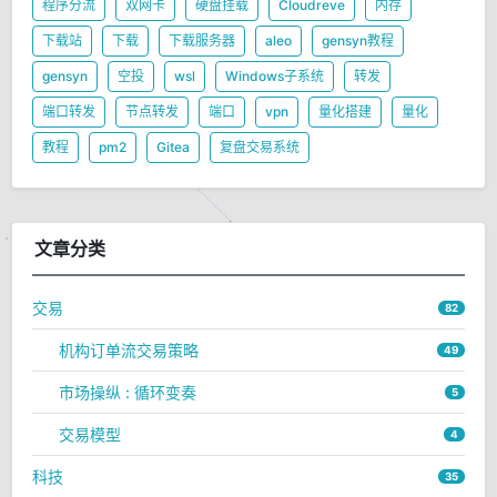
程序分流
双网卡
硬盘挂载
Cloudreve
内存
下载站
下载
下载服务器
aleo
gensyn教程
gensyn
空投
wsl
Windows子系统
转发
端口转发
节点转发
端口
vpn
量化搭建
量化
教程
pm2
Gitea
复盘交易系统
文章分类
交易
82
机构订单流交易策略
49
市场操纵 : 循环变奏
5
交易模型
4
科技
35