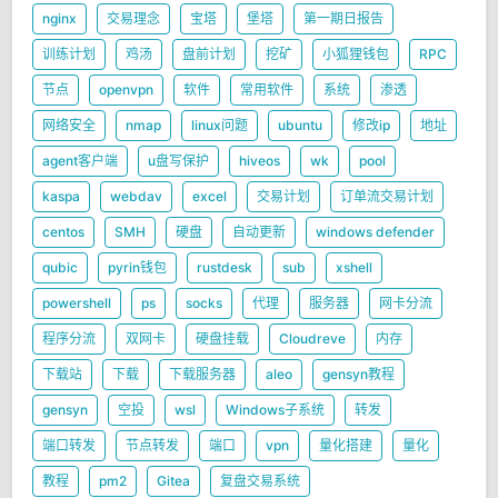
nginx
交易理念
宝塔
堡塔
第一期日报告
训练计划
鸡汤
盘前计划
挖矿
小狐狸钱包
RPC
节点
openvpn
软件
常用软件
系统
渗透
网络安全
nmap
linux问题
ubuntu
修改ip
地址
agent客户端
u盘写保护
hiveos
wk
pool
kaspa
webdav
excel
交易计划
订单流交易计划
centos
SMH
硬盘
自动更新
windows defender
qubic
pyrin钱包
rustdesk
sub
xshell
powershell
ps
socks
代理
服务器
网卡分流
程序分流
双网卡
硬盘挂载
Cloudreve
内存
下载站
下载
下载服务器
aleo
gensyn教程
gensyn
空投
wsl
Windows子系统
转发
端口转发
节点转发
端口
vpn
量化搭建
量化
教程
pm2
Gitea
复盘交易系统