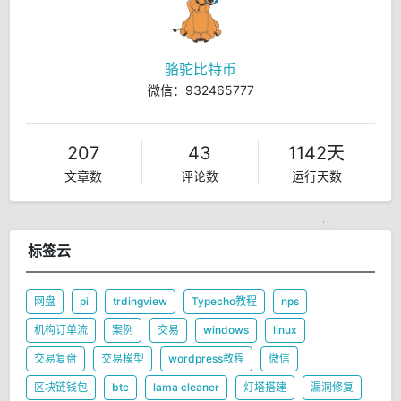
骆驼比特币
微信：932465777
207
43
1142天
文章数
评论数
运行天数
标签云
网盘
pi
trdingview
Typecho教程
nps
机构订单流
案例
交易
windows
linux
交易复盘
交易模型
wordpress教程
微信
区块链钱包
btc
lama cleaner
灯塔搭建
漏洞修复