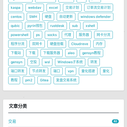
kaspa
webdav
excel
交易计划
订单流交易计划
centos
SMH
硬盘
自动更新
windows defender
qubic
pyrin钱包
rustdesk
sub
xshell
powershell
ps
socks
代理
服务器
网卡分流
程序分流
双网卡
硬盘挂载
Cloudreve
内存
下载站
下载
下载服务器
aleo
gensyn教程
gensyn
空投
wsl
Windows子系统
转发
端口转发
节点转发
端口
vpn
量化搭建
量化
教程
pm2
Gitea
复盘交易系统
文章分类
交易
82