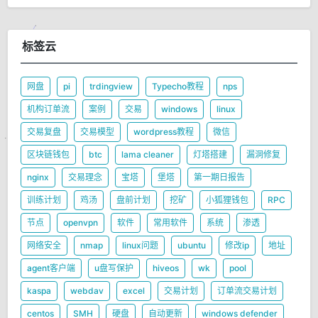
标签云
网盘
pi
trdingview
Typecho教程
nps
机构订单流
案例
交易
windows
linux
交易复盘
交易模型
wordpress教程
微信
区块链钱包
btc
lama cleaner
灯塔搭建
漏洞修复
nginx
交易理念
宝塔
堡塔
第一期日报告
训练计划
鸡汤
盘前计划
挖矿
小狐狸钱包
RPC
节点
openvpn
软件
常用软件
系统
渗透
网络安全
nmap
linux问题
ubuntu
修改ip
地址
agent客户端
u盘写保护
hiveos
wk
pool
kaspa
webdav
excel
交易计划
订单流交易计划
centos
SMH
硬盘
自动更新
windows defender