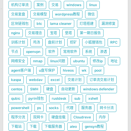
机构订单流
案例
交易
windows
linux
交易复盘
交易模型
wordpress教程
微信
区块链钱包
btc
lama cleaner
灯塔搭建
漏洞修复
nginx
交易理念
宝塔
堡塔
第一期日报告
训练计划
鸡汤
盘前计划
挖矿
小狐狸钱包
RPC
节点
openvpn
软件
常用软件
系统
渗透
网络安全
nmap
linux问题
ubuntu
修改ip
地址
agent客户端
u盘写保护
hiveos
wk
pool
kaspa
webdav
excel
交易计划
订单流交易计划
centos
SMH
硬盘
自动更新
windows defender
qubic
pyrin钱包
rustdesk
sub
xshell
powershell
ps
socks
代理
服务器
网卡分流
程序分流
双网卡
硬盘挂载
Cloudreve
内存
下载站
下载
下载服务器
aleo
gensyn教程