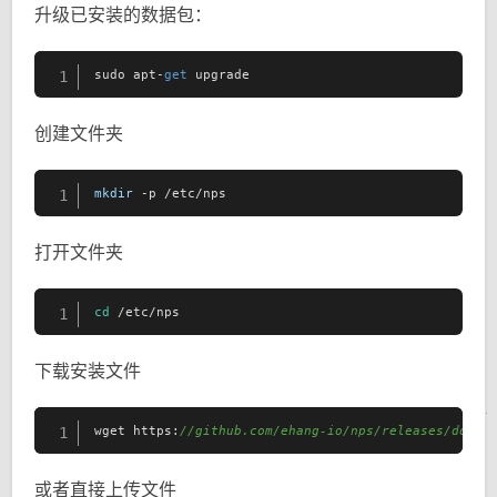
升级已安装的数据包：
sudo apt-
get
 upgrade
1
创建文件夹
mkdir
 -p /etc/nps
1
打开文件夹
cd
 /etc/nps
1
下载安装文件
wget https:
//github.com/ehang-io/nps/releases/downl
1
或者直接上传文件