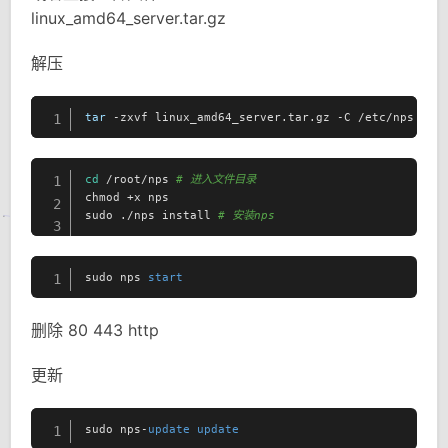
linux_amd64_server.tar.gz
解压
tar
 -zxvf linux_amd64_server.tar.gz -C /etc/nps
1
cd
 /root/nps 
# 进入文件目录
1
chmod +x nps

2
sudo ./nps install 
# 安装nps
3
sudo nps 
start
1
删除 80 443 http
更新
sudo nps-
update
update
1