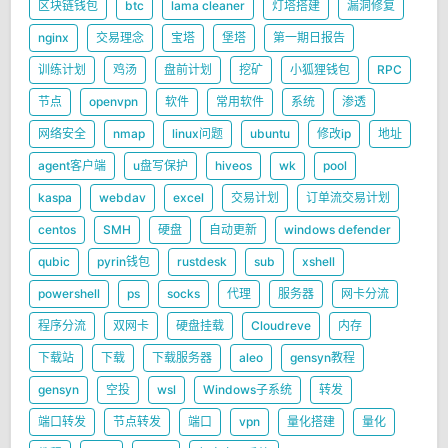
区块链钱包
btc
lama cleaner
灯塔搭建
漏洞修复
nginx
交易理念
宝塔
堡塔
第一期日报告
训练计划
鸡汤
盘前计划
挖矿
小狐狸钱包
RPC
节点
openvpn
软件
常用软件
系统
渗透
网络安全
nmap
linux问题
ubuntu
修改ip
地址
agent客户端
u盘写保护
hiveos
wk
pool
kaspa
webdav
excel
交易计划
订单流交易计划
centos
SMH
硬盘
自动更新
windows defender
qubic
pyrin钱包
rustdesk
sub
xshell
powershell
ps
socks
代理
服务器
网卡分流
程序分流
双网卡
硬盘挂载
Cloudreve
内存
下载站
下载
下载服务器
aleo
gensyn教程
gensyn
空投
wsl
Windows子系统
转发
端口转发
节点转发
端口
vpn
量化搭建
量化