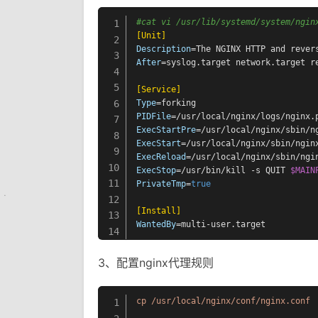
#cat vi /usr/lib/systemd/system/ngin
1
[Unit]
2
Description
3
After
=syslog.target network.target re
4
5
[Service]
6
Type
PIDFile
7
ExecStartPre
8
ExecStart
9
ExecReload
10
ExecStop
=/usr/bin/kill -s QUIT 
$MAIN
11
PrivateTmp
=
true
12
[Install]
13
WantedBy
=multi-user.target
14
3、配置nginx代理规则
cp
/usr/local/nginx/conf/nginx.conf
1