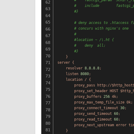
#    fastcgi_param  SCRIPT_F
62
#    include        fastcgi_
63
#}
64
65
# deny access to .htaccess f
# concurs with nginx's one
66
#
67
#location ~ /\.ht {
68
#    deny  all;
69
#}
70
}
71
server
{
resolver
8.8
.8
.8
;
72
listen
8080
;
73
location
/
{
74
proxy_pass
http://$http_host
75
proxy_set_header
HOST
$http_
76
proxy_buffers
256
4k;
proxy_max_temp_file_size
0k;
77
proxy_connect_timeout
30
;
78
proxy_send_timeout
60
;
79
proxy_read_timeout
60
;
80
proxy_next_upstream
error
ti
81
}