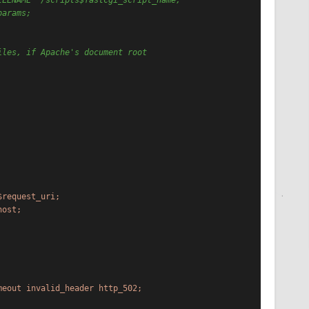
ILENAME  /scripts$fastcgi_script_name;
params;
iles, if Apache's document root
$request_uri;
host;
meout
invalid_header
http_502;