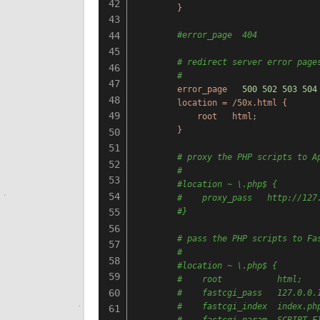
42
}
43
44
#error_page  404            
45
# redirect server error page
46
#
47
error_page
500
502
503
504
48
location
=
/50x.html
{
49
root
html;
}
50
51
# proxy the PHP scripts to A
52
#
53
#location ~ \.php$ {
54
#    proxy_pass   http://127
55
#}
56
# pass the PHP scripts to Fa
57
#
58
#location ~ \.php$ {
59
#    root           html;
60
#    fastcgi_pass   127.0.0.
#    fastcgi_index  index.ph
61