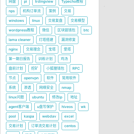
网盘
pi
trdingview
Typecho教程
nps
机构订单流
案例
交易
windows
linux
交易复盘
交易模型
wordpress教程
微信
区块链钱包
btc
lama cleaner
灯塔搭建
漏洞修复
nginx
交易理念
宝塔
堡塔
第一期日报告
训练计划
鸡汤
盘前计划
挖矿
小狐狸钱包
RPC
节点
openvpn
软件
常用软件
系统
渗透
网络安全
nmap
linux问题
ubuntu
修改ip
地址
agent客户端
u盘写保护
hiveos
wk
pool
kaspa
webdav
excel
交易计划
订单流交易计划
centos