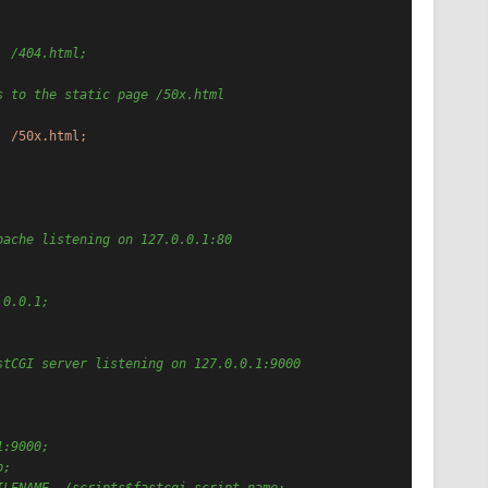
  /404.html;
s to the static page /50x.html
/50x.html;
pache listening on 127.0.0.1:80
.0.0.1;
stCGI server listening on 127.0.0.1:9000
1:9000;
p;