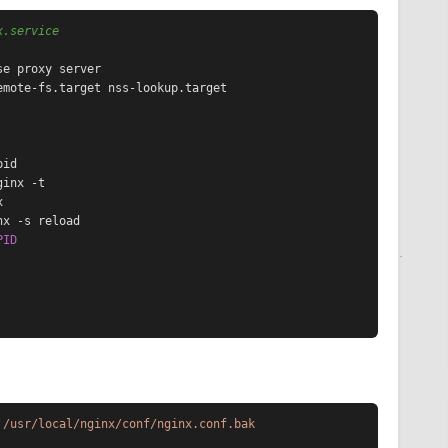
x.service
mote-fs.target nss-lookup.target

PID
/usr/local/nginx/conf/nginx.conf.bak