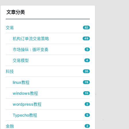
文章分类
交易
82
s

机构订单流交易策略
49
市场操纵 : 循环变奏
5
交易模型
4
科技
35
linux教程
78
windows教程
15
wordpress教程
2
Typecho教程
5
金融
2