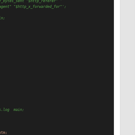
y_bytes_sent "$http_referer" '
agent" "$http_x_forwarded_for"';
in;
s.log  main;
htm;