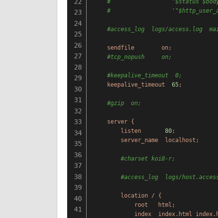
22
#                  '$status $bod
#                  '"$http_user_
23
24
#access_log  logs/access.log  ma
25
26
sendfile
on;
27
#tcp_nopush     on;
28
#keepalive_timeout  0;
29
keepalive_timeout
65
;
30
31
#gzip  on;
32
33
server
{
listen
80
;
34
server_name
localhost;
35
36
#charset koi8-r;
37
38
#access_log  logs/host.acces
39
location
/
{
40
root
html;
41
index
index.html
index.