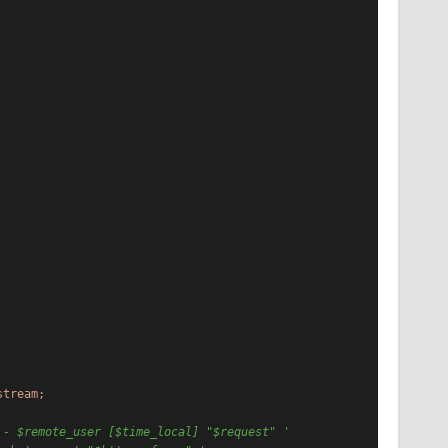
stream;
 - $remote_user [$time_local] "$request" '