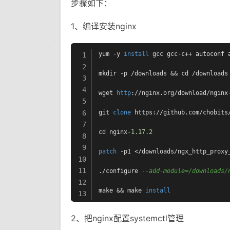
步骤如下：
1、编译安装nginx
yum -y 
install
 gcc gcc-c++ autoconf 
1
2
mkdir -p /downloads && cd /downloads

3
4
wget 
http
://nginx.org/download/nginx
5
6
git 
clone
 https://github.com/chobits/
7
cd nginx
-1.17
.2
8
9
patch
 -p1 </downloads/ngx_http_proxy
10
11
./configure 
--add-module=/downloads/
12
make && make 
install
13
2、把nginx配置systemctl管理