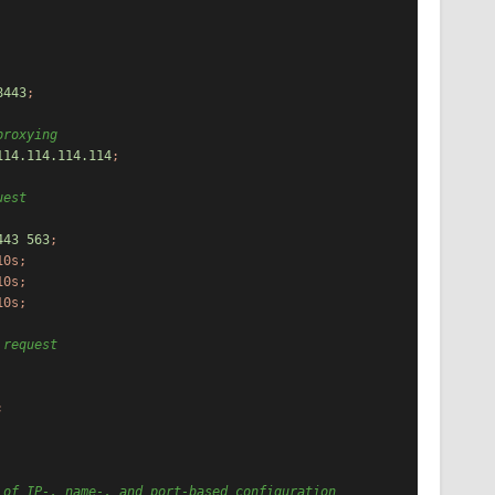
8443
;
proxying
114.114
.114
.114
;
uest
443
563
;
10s;
10s;
10s;
 request
;
 of IP-, name-, and port-based configuration