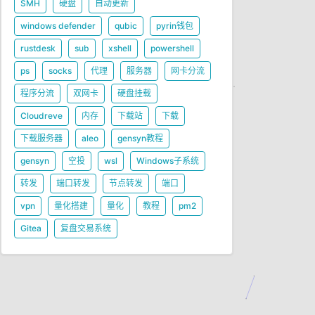
SMH
硬盘
自动更新
windows defender
qubic
pyrin钱包
rustdesk
sub
xshell
powershell
ps
socks
代理
服务器
网卡分流
程序分流
双网卡
硬盘挂载
Cloudreve
内存
下载站
下载
下载服务器
aleo
gensyn教程
gensyn
空投
wsl
Windows子系统
转发
端口转发
节点转发
端口
vpn
量化搭建
量化
教程
pm2
Gitea
复盘交易系统