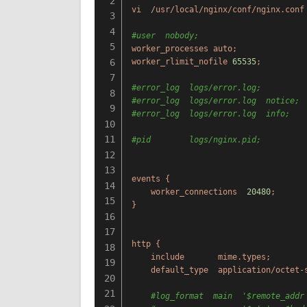
2
vi
/usr/local/nginx/conf/nginx.conf
3
4
#user  nobody;
5
worker_processes
auto;
6
worker_rlimit_nofile
65535
;
7
#error_log  logs/error.log;
8
#error_log  logs/error.log  notice;
9
#error_log  logs/error.log  info;
10
11
#pid        logs/nginx.pid;
12
13
events
{
14
worker_connections
20480
;
15
}
16
17
http
{
18
include
mime.types;
19
default_type
application/octet-
20
21
#log_format  main  '$remote_addr