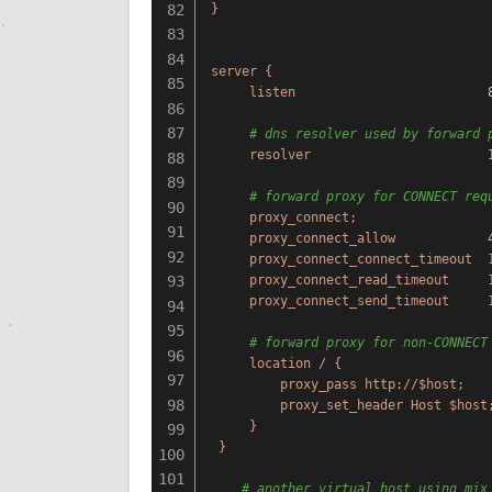
82
}
83
84
server
{
85
listen
86
87
# dns resolver used by forward 
resolver
88
89
# forward proxy for CONNECT req
90
proxy_connect;
91
proxy_connect_allow
92
proxy_connect_connect_timeout
93
proxy_connect_read_timeout
proxy_connect_send_timeout
94
95
# forward proxy for non-CONNECT
96
location
/
{
97
proxy_pass
http://$host;
98
proxy_set_header
Host
$host
}
99
}
100
101
# another virtual host using mix