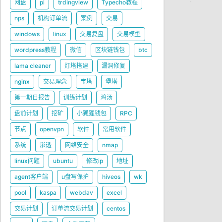
网盘
pi
trdingview
Typecho教程
nps
机构订单流
案例
交易
windows
linux
交易复盘
交易模型
wordpress教程
微信
区块链钱包
btc
lama cleaner
灯塔搭建
漏洞修复
nginx
交易理念
宝塔
堡塔
第一期日报告
训练计划
鸡汤
盘前计划
挖矿
小狐狸钱包
RPC
节点
openvpn
软件
常用软件
系统
渗透
网络安全
nmap
linux问题
ubuntu
修改ip
地址
agent客户端
u盘写保护
hiveos
wk
pool
kaspa
webdav
excel
交易计划
订单流交易计划
centos