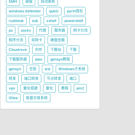
SMH
硬盘
自动更新
windows defender
qubic
pyrin钱包
rustdesk
sub
xshell
powershell
ps
socks
代理
服务器
网卡分流
程序分流
双网卡
硬盘挂载
Cloudreve
内存
下载站
下载
下载服务器
aleo
gensyn教程
gensyn
空投
wsl
Windows子系统
转发
端口转发
节点转发
端口
vpn
量化搭建
量化
教程
pm2
Gitea
复盘交易系统