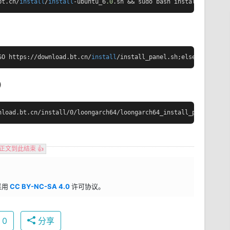
bt.cn/
install
/
install
-ubuntu_6
.0
.sh && sudo bash install.sh ed84
SO https://download.bt.cn/
install
/install_panel.sh;else wget -O 
）
nload.bt.cn/install/0/loongarch64/loongarch64_install_panel.sh &
 正文到此结束 👍
采用
CC BY-NC-SA 4.0
许可协议。
0
分享