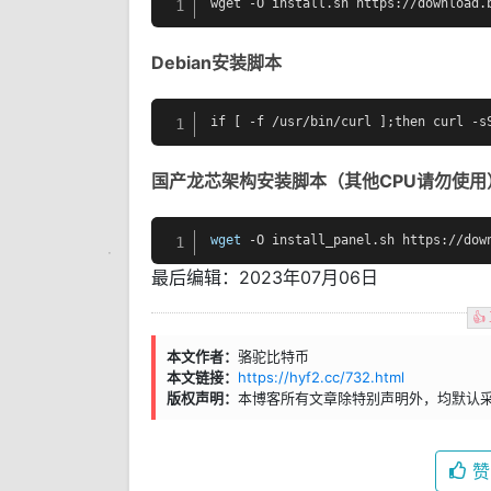
wget -O install.sh https://download.
1
Debian安装脚本
if [ -f /usr/bin/curl ];then curl -s
1
国产龙芯架构安装脚本
（其他CPU请勿使用
wget
 -O install_panel.sh https://dow
1
最后编辑：2023年07月06日
👍
本文作者：
骆驼比特币
本文链接：
https://hyf2.cc/732.html
版权声明：
本博客所有文章除特别声明外，均默认
赞