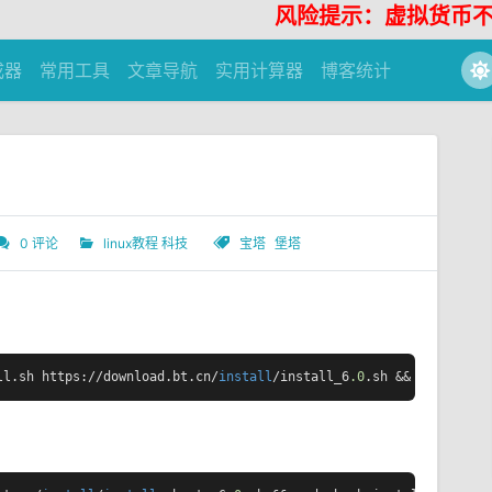
风险提示：虚拟货币不具有
成器
常用工具
文章导航
实用计算器
博客统计
0 评论
linux教程
科技
宝塔
堡塔
ll.sh https://download.bt.cn/
install
/install_6
.0
.sh && sh instal