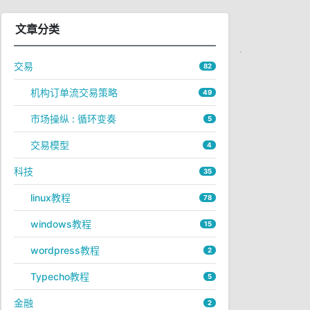
84bec
文章分类
交易
82
install_panel.sh https://download.bt.cn/
install
/install_panel.sh
机构订单流交易策略
49
市场操纵 : 循环变奏
5
交易模型
4
& bash install_panel.sh ed8484bec
科技
35
linux教程
78
windows教程
15
wordpress教程
2
Typecho教程
5
金融
2