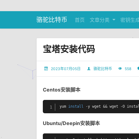
骆驼比特币
首页
文章分类
密钥生
宝塔安装代码
2023年07月05日
骆驼比特币
558
Centos安装脚本
yum 
install
 -y wget && wget -O insta
1
Ubuntu/Deepin安装脚本