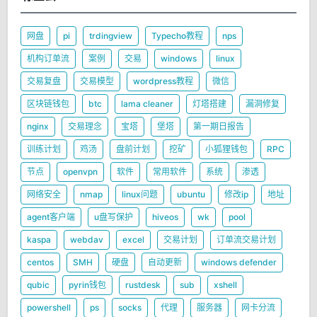
网盘
pi
trdingview
Typecho教程
nps
机构订单流
案例
交易
windows
linux
交易复盘
交易模型
wordpress教程
微信
区块链钱包
btc
lama cleaner
灯塔搭建
漏洞修复
nginx
交易理念
宝塔
堡塔
第一期日报告
训练计划
鸡汤
盘前计划
挖矿
小狐狸钱包
RPC
节点
openvpn
软件
常用软件
系统
渗透
网络安全
nmap
linux问题
ubuntu
修改ip
地址
agent客户端
u盘写保护
hiveos
wk
pool
kaspa
webdav
excel
交易计划
订单流交易计划
centos
SMH
硬盘
自动更新
windows defender
qubic
pyrin钱包
rustdesk
sub
xshell
powershell
ps
socks
代理
服务器
网卡分流