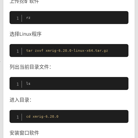
上传挖矿软件
rz
1
选择Linux程序
tar
zxvf
xmrig-6
.20
.0-linux-x64
.tar
.gz
1
列出当前目录文件：
ls
1
进入目录：
cd
xmrig-6
.20
.0
1
安装窗口软件