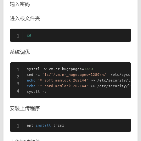
输入密码
进入根文件夹
cd
1
系统调优
sysctl -w vm.nr_hugepages=
1280
1
sed -i 
'1s/^/vm.nr_hugepages=1280\n/'
2
echo
'* soft memlock 262144'
3
echo
'* hard memlock 262144'
 >> /etc/security/limits
4
sysctl -p
安装上传程序
apt 
install
 lrzsz
1