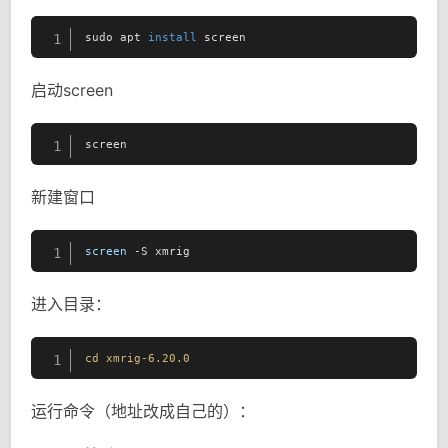
sudo apt 
install
 screen
1
启动screen
screen
1
新建窗口
screen
 -S xmrig
1
进入目录：
cd
xmrig-6
.20
.0
1
运行命令（地址改成自己的）：