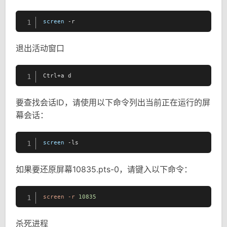
screen
 -r
1
退出活动窗口
Ctrl+a d
1
要查找会话ID，请使用以下命令列出当前正在运行的屏
幕会话：
screen
 -ls
1
如果要还原屏幕10835.pts-0，请键入以下命令：
screen
-r
10835
1
杀死进程