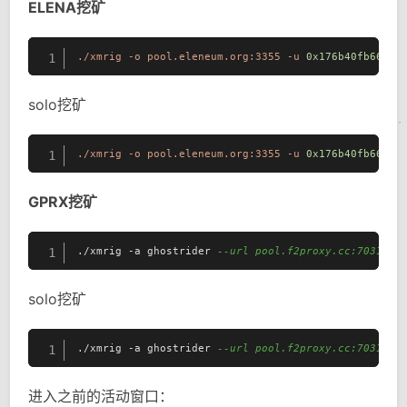
ELENA挖矿
./xmrig
-o
pool.eleneum.org:3355
-u
0x176b40fb662D9
1
solo挖矿
./xmrig
-o
pool.eleneum.org:3355
-u
0x176b40fb662D9
1
GPRX挖矿
./xmrig -a ghostrider 
--url pool.f2proxy.cc:7031 --
1
solo挖矿
./xmrig -a ghostrider 
--url pool.f2proxy.cc:7031 --
1
进入之前的活动窗口：