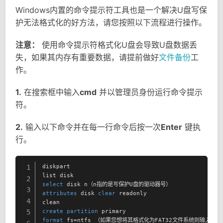
Windows内置的命令提示符工具也是一个解决U盘写保
护无法格式化的好方法，请您按照以下流程进行操作。
注意：
使用命令提示符格式化U盘会导致U盘数据丢
失，如果其内存有重要数据，请提前做好
文件备份
工
作。
1.
在搜索框中输入
cmd
并以管理员身份运行命令提示
符。
2.
输入以下命令并在每一行命令后按一次
Enter
键执
行。
diskpart

1
2
select
3
attributes
 disk 
clear
 readonly

4
create
partition
5
format
 fs=ntfs （如果您想将其格式化为FAT32文件系统则输入
for