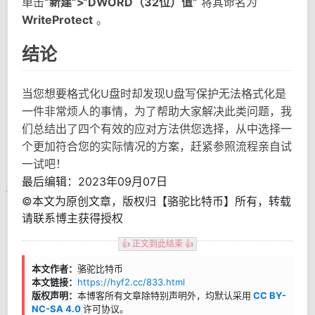
单击
“新建”>“DWORD（32位）值”
将其命名为
WriteProtect
。
结论
当您想要格式化U盘时却发现U盘写保护无法格式化是
一件非常烦人的事情，为了帮助大家解决此类问题，我
们总结出了四个有效的应对方法供您选择，从中选择一
个更加符合您的实际情况的方案，赶紧参照流程亲自试
一试吧！
最后编辑：2023年09月07日
©本文为原创文章，版权归【骆驼比特币】所有，转载
请联系博主获得授权
👍 正文到此结束 👍
本文作者：
骆驼比特币
本文链接：
https://hyf2.cc/833.html
版权声明：
本博客所有文章除特别声明外，均默认采用
CC BY-
NC-SA 4.0
许可协议。