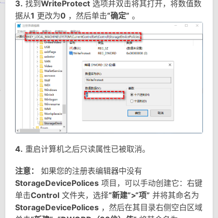
3.
找到
WriteProtect
选项并双击将其打开，将数值数
据从
1
更改为
0
，然后单击
“确定”
。
4.
重启计算机之后只读属性已被取消。
注意：
如果您的注册表编辑器中没有
StorageDevicePolices
项目，可以手动创建它：右键
单击
Control
文件夹，选择
“新建”>“项”
并将其命名为
StorageDevicePolices
，然后在其目录右侧空白区域