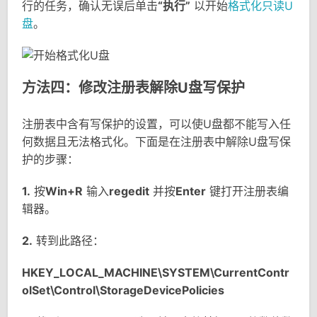
行的任务，确认无误后单击
“执行”
以开始
格式化只读U
盘
。
方法四：修改注册表解除U盘写保护
注册表中含有写保护的设置，可以使U盘都不能写入任
何数据且无法格式化。下面是在注册表中解除U盘写保
护的步骤：
1.
按
Win+R
输入
regedit
并按
Enter
键打开注册表编
辑器。
2.
转到此路径：
HKEY_LOCAL_MACHINE\SYSTEM\CurrentContr
olSet\Control\StorageDevicePolicies