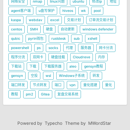
网络安全
nmap
linux问题
ubuntu
修改ip
地址
agent客户端
u盘写保护
hiveos
wk
pool
kaspa
webdav
excel
交易计划
订单流交易计划
centos
SMH
硬盘
自动更新
windows defender
qubic
pyrin钱包
rustdesk
sub
xshell
powershell
ps
socks
代理
服务器
网卡分流
程序分流
双网卡
硬盘挂载
Cloudreve
内存
下载站
下载
下载服务器
aleo
gensyn教程
gensyn
空投
wsl
Windows子系统
转发
端口转发
节点转发
端口
vpn
量化搭建
量化
教程
pm2
Gitea
复盘交易系统
Powered by
Typecho
Theme by
MWordStar