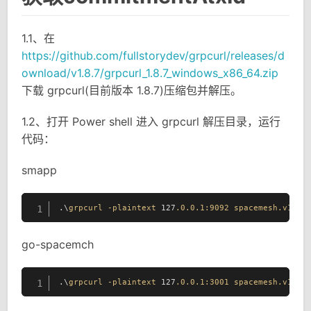
1.1、在
https://github.com/fullstorydev/grpcurl/releases/d
ownload/v1.8.7/grpcurl_1.8.7_windows_x86_64.zip
下载 grpcurl(目前版本 1.8.7)压缩包并解压。
1.2、打开 Power shell 进入 grpcurl 解压目录，运行
代码：
smapp
.\
grpcurl
-plaintext
 127
.0
.0
.1
:9092
spacemesh
.v1
.Ac
1
go-spacemch
.\
grpcurl
-plaintext
 127
.0
.0
.1
:3001
spacemesh
.v1
.Ac
1