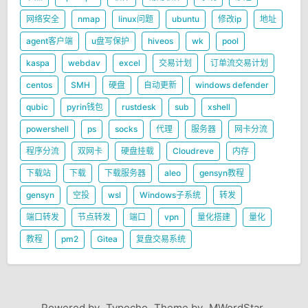
网络安全
nmap
linux问题
ubuntu
修改ip
地址
agent客户端
u盘写保护
hiveos
wk
pool
kaspa
webdav
excel
交易计划
订单流交易计划
centos
SMH
硬盘
自动更新
windows defender
qubic
pyrin钱包
rustdesk
sub
xshell
powershell
ps
socks
代理
服务器
网卡分流
程序分流
双网卡
硬盘挂载
Cloudreve
内存
下载站
下载
下载服务器
aleo
gensyn教程
gensyn
空投
wsl
Windows子系统
转发
端口转发
节点转发
端口
vpn
量化搭建
量化
教程
pm2
Gitea
复盘交易系统
Powered by
Typecho
Theme by
MWordStar