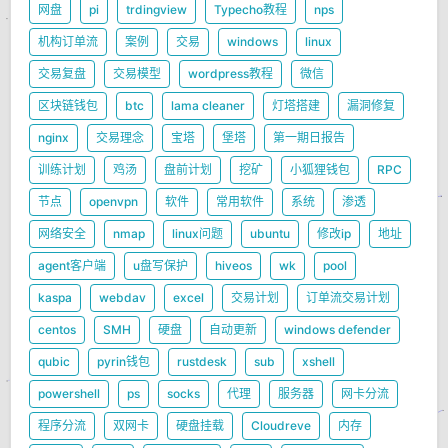
网盘
pi
trdingview
Typecho教程
nps
机构订单流
案例
交易
windows
linux
交易复盘
交易模型
wordpress教程
微信
区块链钱包
btc
lama cleaner
灯塔搭建
漏洞修复
nginx
交易理念
宝塔
堡塔
第一期日报告
训练计划
鸡汤
盘前计划
挖矿
小狐狸钱包
RPC
节点
openvpn
软件
常用软件
系统
渗透
网络安全
nmap
linux问题
ubuntu
修改ip
地址
agent客户端
u盘写保护
hiveos
wk
pool
kaspa
webdav
excel
交易计划
订单流交易计划
centos
SMH
硬盘
自动更新
windows defender
qubic
pyrin钱包
rustdesk
sub
xshell
powershell
ps
socks
代理
服务器
网卡分流
程序分流
双网卡
硬盘挂载
Cloudreve
内存