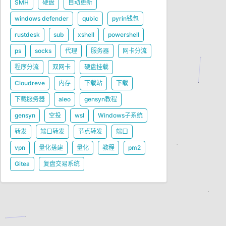
SMH
硬盘
自动更新
windows defender
qubic
pyrin钱包
rustdesk
sub
xshell
powershell
ps
socks
代理
服务器
网卡分流
程序分流
双网卡
硬盘挂载
Cloudreve
内存
下载站
下载
下载服务器
aleo
gensyn教程
gensyn
空投
wsl
Windows子系统
转发
端口转发
节点转发
端口
vpn
量化搭建
量化
教程
pm2
Gitea
复盘交易系统