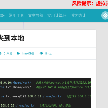
风险提示：虚拟货币不
成器
常用工具
文章导航
实用计算器
博客统计
件夹到本地
0 评论
linux教程
linux
68.0
.
10
:/home/work/
#把本地的source.txt文件拷贝到192.168.0.10机器
rce
.txt /home/work/   
#把192.168.0.10机器上的source.txt文件拷贝到本
rce
.txt work@192.
168.0
.
11
:/home/work/
#把192.168.0.10机器上的so
.
168.0
.
10
:/home/work/
#拷贝文件夹，加-r参数