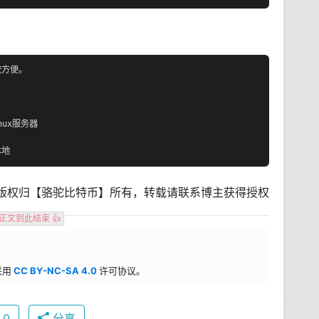
方便。

ux服务器

本地
版权归【骆驼比特币】所有，转载请联系博主获得授权
 正文到此结束 👍
采用
CC BY-NC-SA 4.0
许可协议。
0
分享