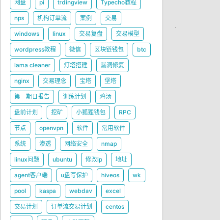
网盘
pi
trdingview
Typecho教程
nps
机构订单流
案例
交易
windows
linux
交易复盘
交易模型
wordpress教程
微信
区块链钱包
btc
lama cleaner
灯塔搭建
漏洞修复
nginx
交易理念
宝塔
堡塔
第一期日报告
训练计划
鸡汤
盘前计划
挖矿
小狐狸钱包
RPC
节点
openvpn
软件
常用软件
系统
渗透
网络安全
nmap
linux问题
ubuntu
修改ip
地址
agent客户端
u盘写保护
hiveos
wk
pool
kaspa
webdav
excel
交易计划
订单流交易计划
centos