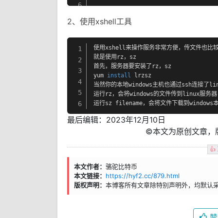
6
2、使用xshell工具
使用xshell来操作服务非常方便，传文件也比较
1
就是使用rz，sz

2
首先，服务器要安装了rz，sz

3
yum 
install
 lrzsz

4
当然你的本地windows主机也通过ssh连接了lin
5
运行rz，会将windows的文件传到linux服务器

6
运行sz filename，会将文件下载到windows
最后编辑：2023年12月10日
©本文为原创文章，
👍
本文作者：
骆驼比特币
本文链接：
https://hyf2.cc/879.html
版权声明：
本博客所有文章除特别声明外，均默认
赞