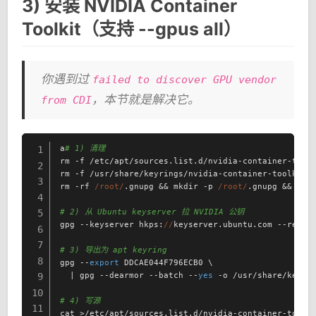
3) 安装 NVIDIA Container
Toolkit（支持 --gpus all）
你遇到过
failed to discover GPU vendor
，本节就是解决它。
from CDI
a
# 1) 清理
1
rm -f /etc/apt/sources.list.d/nvidia-container-toolk
2
rm -f /usr/share/keyrings/nvidia-container-toolkit-k
3
rm -rf 
/root/
.gnupg && mkdir -p 
/root/
.gnupg && chm
4
# 2) 从 Ubuntu keyserver 拉 NVIDIA 公钥
5
gpg --keyserver hkps:
//
keyserver.ubuntu.com --recv-k
6
7
# 3) 导出为 apt keyring
8
gpg --
export
 DDCAE044F796ECB0 \

  | gpg --dearmor --batch --
yes
 -o /usr/share/keyrin
9
10
# 4) 写源
11
cat >/etc/apt/sources.list.d/nvidia-container-toolk