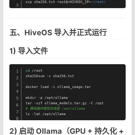
scp sha256.txt root@<HIVEOS_IP>
:/root/
3
五、HiveOS 导入并正式运行
1) 导入文件
cd
 /root

1
sha256sum -c sha256.txt

2
3
docker load -i ollama_image.tar

4
mkdir -p /opt/ollama

5
6
# 确保最终模型目录是 /opt/ollama
7
ls -lah /opt/ollama
8
2) 启动 Ollama（GPU + 持久化 +