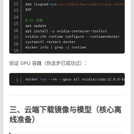
12
deb [signed-
by
=
/usr/share/keyrings/nvidia-container
EOF

13
14
# 5) 安装
15
apt update

16
apt install -y nvidia-container-toolkit

nvidia-ctk runtime configure --runtime=docker

17
systemctl restart docker

18
docker info | grep -i runtime
19
验证 GPU 容器（你这步已成功过）：
docker 
run
 --rm --gpus all nvidia/cuda:12.0.0-base-
1
三、云端下载镜像与模型（核心离
线准备）