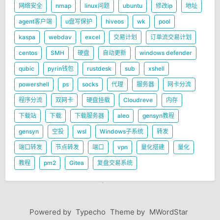
网络安全
nmap
linux问题
ubuntu
修改ip
地址
agent客户端
u盘写保护
hiveos
wk
pool
kaspa
webdav
excel
交易计划
订单流交易计划
centos
SMH
硬盘
自动更新
windows defender
qubic
pyrin钱包
rustdesk
sub
xshell
powershell
ps
socks
代理
服务器
网卡分流
程序分流
双网卡
硬盘挂载
Cloudreve
内存
下载站
下载
下载服务器
aleo
gensyn教程
gensyn
空投
wsl
Windows子系统
转发
端口转发
节点转发
端口
vpn
量化搭建
量化
教程
pm2
Gitea
复盘交易系统
Powered by
Typecho
Theme by
MWordStar