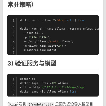
常驻策略）
docker rm -f ollama 
2
>
/dev/
null
 || 
true
1
2
docker run -d --name ollama --restart unless-stopped
3
  --gpus all \

4
  -p 
11434
:
11434
 \

  -v /opt/ollama:
/root/
.ollama \

5
  -e OLLAMA_KEEP_ALIVE=
24
h \

6
  ollama/ollama:latest
7
3) 验证服务与模型
docker ps

1
docker logs --tail=
120
 ollama

2
curl -s http:
//127.0.0.1:11434/api/tags
3
docker exec -it ollama ollama 
list
4
你之前看到
是因为还没导入模型目
{"models":[]}