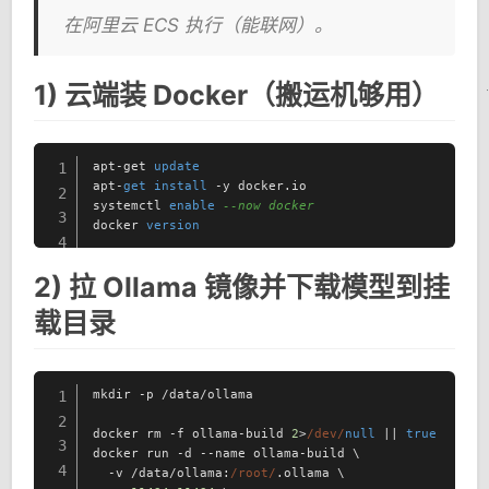
在阿里云 ECS 执行（能联网）。
1) 云端装 Docker（搬运机够用）
apt-get 
update
1
apt-
get
install
 -y docker.io

2
systemctl 
enable
--now docker
3
docker 
version
4
2) 拉 Ollama 镜像并下载模型到挂
载目录
mkdir -p /data/ollama

1
2
docker rm -f ollama-build 
2
>
/dev/
null
 || 
true
3
docker run -d --name ollama-build \

4
  -v /data/ollama:
/root/
.ollama \
