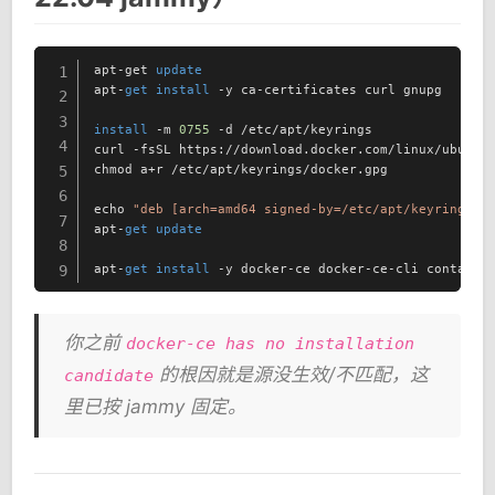
apt-get 
update
1
apt-
get
install
 -y ca-certificates curl gnupg

2
3
install
 -m 
0755
 -d /etc/apt/keyrings

4
curl -fsSL https://download.docker.com/linux/ubuntu
chmod a+r /etc/apt/keyrings/docker.gpg

5
6
echo 
"deb [arch=amd64 signed-by=/etc/apt/keyrings/d
7
apt-
get
update
8
apt-
get
install
 -y docker-ce docker-ce-cli containe
9
你之前
docker-ce has no installation
的根因就是源没生效/不匹配，这
candidate
里已按 jammy 固定。