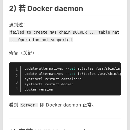
2) 若 Docker daemon
遇到过：
failed to create NAT chain DOCKER ... table nat
... Operation not supported
修复（关键）：
update-alternatives --
set
 iptables /usr/sbin/iptable
1
update-alternatives --
set
 ip6tables /usr/sbin/ip6tab
2
systemctl restart containerd

3
systemctl restart docker

4
docker version
看到
即 Docker daemon 正常。
Server: