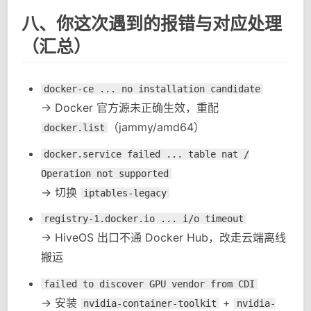
八、你这次遇到的报错与对应处理
（汇总）
docker-ce ... no installation candidate
-> Docker 官方源未正确生效，重配
（jammy/amd64）
docker.list
docker.service failed ... table nat /
Operation not supported
-> 切换
iptables-legacy
registry-1.docker.io ... i/o timeout
-> HiveOS 出口不通 Docker Hub，改走云端离线
搬运
failed to discover GPU vendor from CDI
-> 安装
+
nvidia-container-toolkit
nvidia-