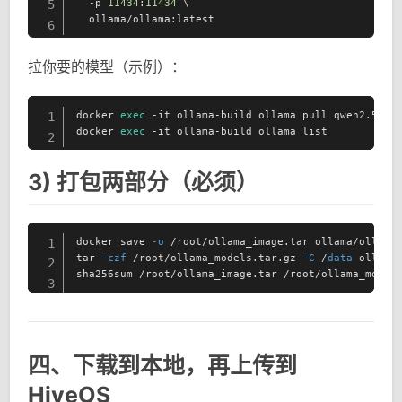
  -p 
11434
:
11434
 \

5
  ollama/ollama:latest
6
拉你要的模型（示例）：
docker 
exec
 -it ollama-build ollama pull qwen2.5:14b
1
docker 
exec
 -it ollama-build ollama list
2
3) 打包两部分（必须）
docker save 
-o
 /root/ollama_image.tar ollama/ollama:
1
tar 
-czf
 /root/ollama_models.tar.gz 
-C
 /
data
 ollama

2
sha256sum /root/ollama_image.tar /root/ollama_model
3
四、下载到本地，再上传到
HiveOS