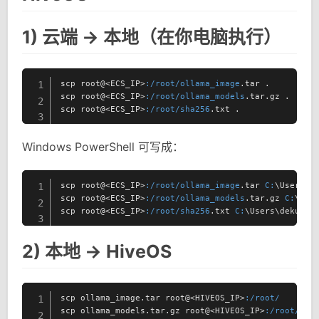
1) 云端 -> 本地（在你电脑执行）
scp root@<ECS_IP>
:/root/ollama_image
.tar .

1
scp root@<ECS_IP>
:/root/ollama_models
.tar.gz .

2
scp root@<ECS_IP>
:/root/sha256
.txt .
3
Windows PowerShell 可写成：
scp root@<ECS_IP>
:/root/ollama_image
.tar 
C:
\Users\de
1
scp root@<ECS_IP>
:/root/ollama_models
.tar.gz 
C:
\User
2
scp root@<ECS_IP>
:/root/sha256
.txt 
C:
\Users\dekun\D
3
2) 本地 -> HiveOS
scp ollama_image.tar root@<HIVEOS_IP>
:/root/
1
scp ollama_models.tar.gz root@<HIVEOS_IP>
:/root/
2