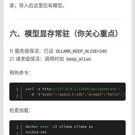
录；导入后这里应有模型。
六、模型显存常驻（你关心重点）
1) 服务级保活：已设
OLLAMA_KEEP_ALIVE=24h
2) 请求级保活：调用时加
keep_alive
预热命令：
curl -s http:
//127.0.0.1:11434/api/generate \
1
  -d '{
"model"
:
"qwen2.5:14b"
,
"prompt"
:
"hello"
,
"stre
2
检查加载：
docker 
exec
 -it ollama ollama ps

1
nvidia-smi
2