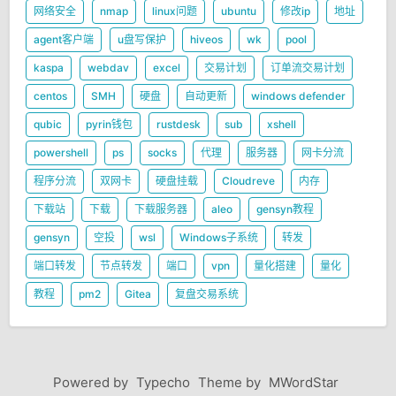
网络安全
nmap
linux问题
ubuntu
修改ip
地址
agent客户端
u盘写保护
hiveos
wk
pool
kaspa
webdav
excel
交易计划
订单流交易计划
centos
SMH
硬盘
自动更新
windows defender
qubic
pyrin钱包
rustdesk
sub
xshell
powershell
ps
socks
代理
服务器
网卡分流
程序分流
双网卡
硬盘挂载
Cloudreve
内存
下载站
下载
下载服务器
aleo
gensyn教程
gensyn
空投
wsl
Windows子系统
转发
端口转发
节点转发
端口
vpn
量化搭建
量化
教程
pm2
Gitea
复盘交易系统
Powered by
Typecho
Theme by
MWordStar