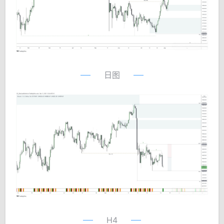
日图
H4