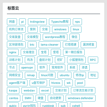
标签云
网盘
pi
trdingview
Typecho教程
nps
机构订单流
案例
交易
windows
linux
交易复盘
交易模型
wordpress教程
微信
区块链钱包
btc
lama cleaner
灯塔搭建
漏洞修复
nginx
交易理念
宝塔
堡塔
第一期日报告
训练计划
鸡汤
盘前计划
挖矿
小狐狸钱包
RPC
节点
openvpn
软件
常用软件
系统
渗透
网络安全
nmap
linux问题
ubuntu
修改ip
地址
agent客户端
u盘写保护
hiveos
wk
pool
kaspa
webdav
excel
交易计划
订单流交易计划
centos
SMH
硬盘
自动更新
windows defender
qubic
pyrin钱包
rustdesk
sub
xshell