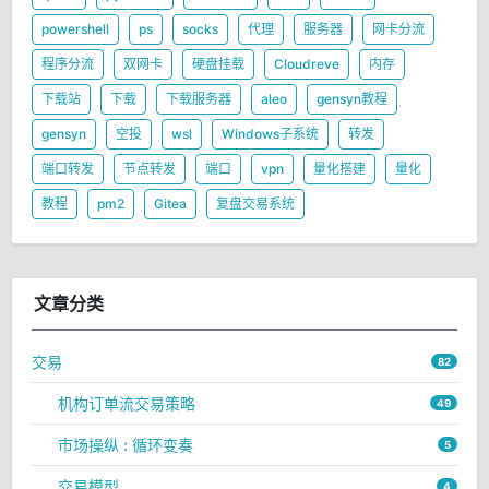
powershell
ps
socks
代理
服务器
网卡分流
程序分流
双网卡
硬盘挂载
Cloudreve
内存
下载站
下载
下载服务器
aleo
gensyn教程
gensyn
空投
wsl
Windows子系统
转发
端口转发
节点转发
端口
vpn
量化搭建
量化
教程
pm2
Gitea
复盘交易系统
文章分类
交易
82
机构订单流交易策略
49
市场操纵 : 循环变奏
5
交易模型
4