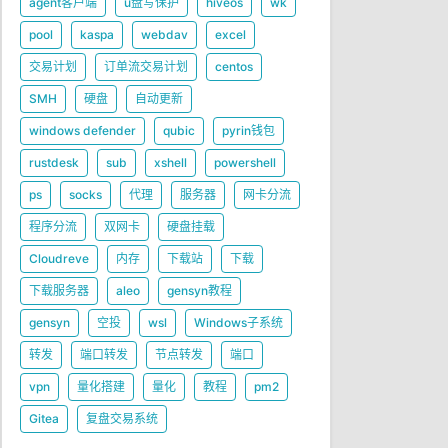
agent客户端
u盘写保护
hiveos
wk
pool
kaspa
webdav
excel
交易计划
订单流交易计划
centos
SMH
硬盘
自动更新
windows defender
qubic
pyrin钱包
rustdesk
sub
xshell
powershell
ps
socks
代理
服务器
网卡分流
程序分流
双网卡
硬盘挂载
Cloudreve
内存
下载站
下载
下载服务器
aleo
gensyn教程
gensyn
空投
wsl
Windows子系统
转发
端口转发
节点转发
端口
vpn
量化搭建
量化
教程
pm2
Gitea
复盘交易系统