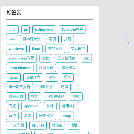
标签云
网盘
pi
trdingview
Typecho教程
nps
机构订单流
案例
交易
windows
linux
交易复盘
交易模型
wordpress教程
微信
区块链钱包
btc
lama cleaner
灯塔搭建
漏洞修复
nginx
交易理念
宝塔
堡塔
第一期日报告
训练计划
鸡汤
盘前计划
挖矿
小狐狸钱包
RPC
节点
openvpn
软件
常用软件
系统
渗透
网络安全
nmap
linux问题
ubuntu
修改ip
地址