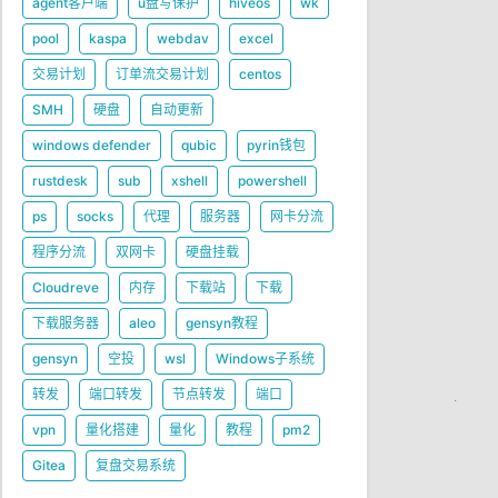
agent客户端
u盘写保护
hiveos
wk
pool
kaspa
webdav
excel
交易计划
订单流交易计划
centos
SMH
硬盘
自动更新
windows defender
qubic
pyrin钱包
rustdesk
sub
xshell
powershell
ps
socks
代理
服务器
网卡分流
程序分流
双网卡
硬盘挂载
Cloudreve
内存
下载站
下载
下载服务器
aleo
gensyn教程
gensyn
空投
wsl
Windows子系统
转发
端口转发
节点转发
端口
vpn
量化搭建
量化
教程
pm2
Gitea
复盘交易系统