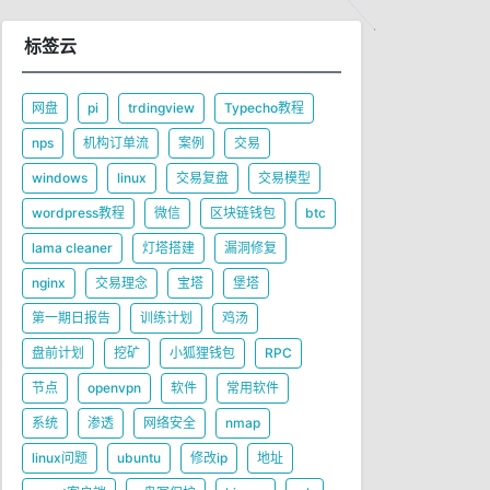
标签云
网盘
pi
trdingview
Typecho教程
nps
机构订单流
案例
交易
windows
linux
交易复盘
交易模型
wordpress教程
微信
区块链钱包
btc
lama cleaner
灯塔搭建
漏洞修复
nginx
交易理念
宝塔
堡塔
第一期日报告
训练计划
鸡汤
盘前计划
挖矿
小狐狸钱包
RPC
节点
openvpn
软件
常用软件
系统
渗透
网络安全
nmap
linux问题
ubuntu
修改ip
地址