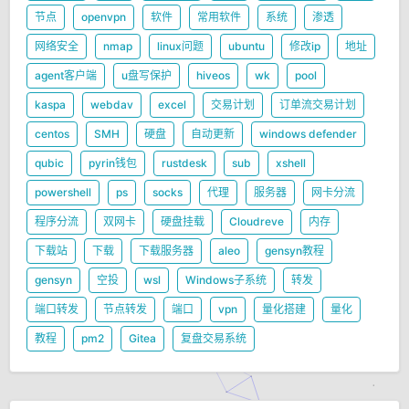
节点
openvpn
软件
常用软件
系统
渗透
网络安全
nmap
linux问题
ubuntu
修改ip
地址
agent客户端
u盘写保护
hiveos
wk
pool
kaspa
webdav
excel
交易计划
订单流交易计划
centos
SMH
硬盘
自动更新
windows defender
qubic
pyrin钱包
rustdesk
sub
xshell
powershell
ps
socks
代理
服务器
网卡分流
程序分流
双网卡
硬盘挂载
Cloudreve
内存
下载站
下载
下载服务器
aleo
gensyn教程
gensyn
空投
wsl
Windows子系统
转发
端口转发
节点转发
端口
vpn
量化搭建
量化
教程
pm2
Gitea
复盘交易系统