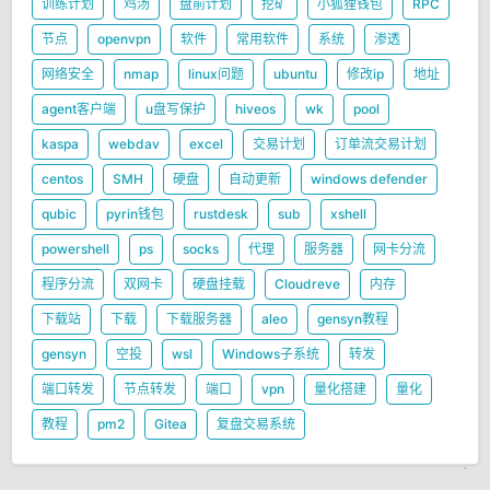
训练计划
鸡汤
盘前计划
挖矿
小狐狸钱包
RPC
节点
openvpn
软件
常用软件
系统
渗透
网络安全
nmap
linux问题
ubuntu
修改ip
地址
agent客户端
u盘写保护
hiveos
wk
pool
kaspa
webdav
excel
交易计划
订单流交易计划
centos
SMH
硬盘
自动更新
windows defender
qubic
pyrin钱包
rustdesk
sub
xshell
powershell
ps
socks
代理
服务器
网卡分流
程序分流
双网卡
硬盘挂载
Cloudreve
内存
下载站
下载
下载服务器
aleo
gensyn教程
gensyn
空投
wsl
Windows子系统
转发
端口转发
节点转发
端口
vpn
量化搭建
量化
教程
pm2
Gitea
复盘交易系统