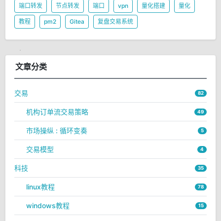
端口转发
节点转发
端口
vpn
量化搭建
量化
教程
pm2
Gitea
复盘交易系统
文章分类
交易
82
机构订单流交易策略
49
市场操纵 : 循环变奏
5
交易模型
4
科技
35
linux教程
78
windows教程
15