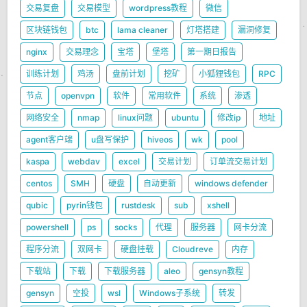
交易复盘
交易模型
wordpress教程
微信
区块链钱包
btc
lama cleaner
灯塔搭建
漏洞修复
nginx
交易理念
宝塔
堡塔
第一期日报告
训练计划
鸡汤
盘前计划
挖矿
小狐狸钱包
RPC
节点
openvpn
软件
常用软件
系统
渗透
网络安全
nmap
linux问题
ubuntu
修改ip
地址
agent客户端
u盘写保护
hiveos
wk
pool
kaspa
webdav
excel
交易计划
订单流交易计划
centos
SMH
硬盘
自动更新
windows defender
qubic
pyrin钱包
rustdesk
sub
xshell
powershell
ps
socks
代理
服务器
网卡分流
程序分流
双网卡
硬盘挂载
Cloudreve
内存
下载站
下载
下载服务器
aleo
gensyn教程
gensyn
空投
wsl
Windows子系统
转发